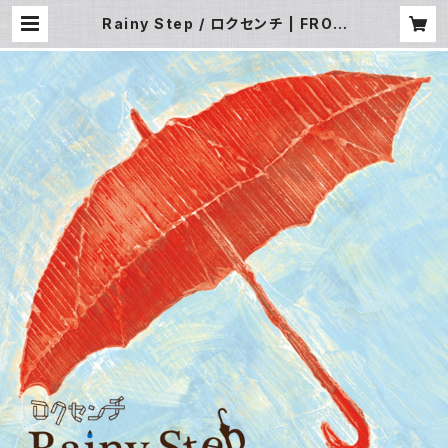
Rainy Step / ロクセンチ | FROG
＆ NOTES Record Label Shop