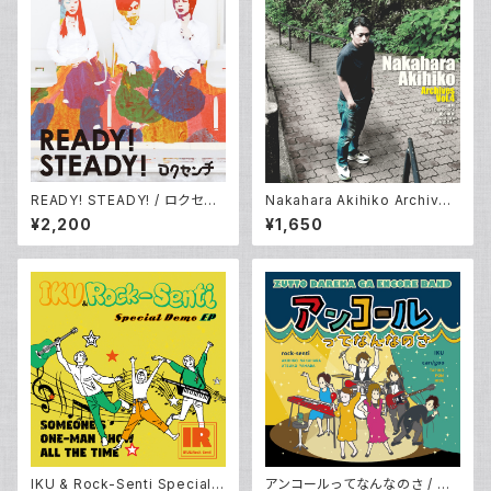
READY! STEADY! / ロクセン
Nakahara Akihiko Archives
チ
Vol.4 / 中原明彦（from ロクセ
¥2,200
¥1,650
ンチ）
IKU & Rock-Senti Special
アンコールってなんなのさ / ず