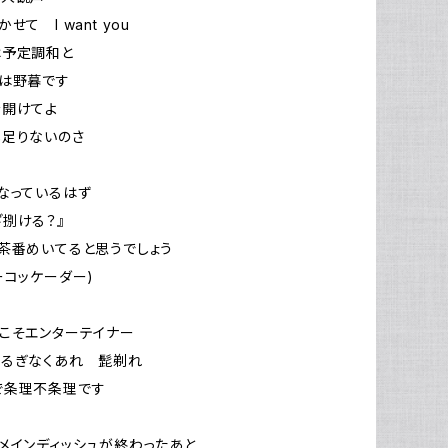
せて I want you
は予定調和と
は野暮です
を開けてよ
し足りないのさ
なっているはず
ざわざ捌ける？』
茶番めいてると思うでしょう
ーコッケーダー)
てこそエンターテイナー
揺るぎなくあれ 髭剃れ
で条理不条理です
のメインディッシュが終わったあと