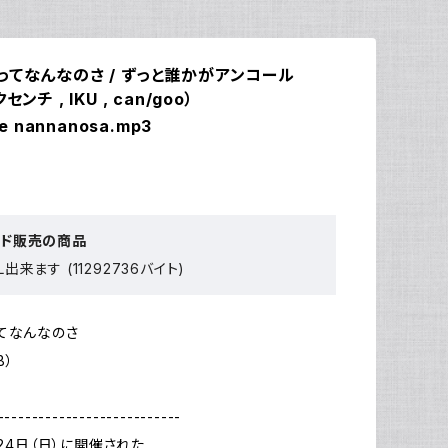
ってなんなのさ / ずっと誰かがアンコール
ンチ , IKU , can/goo）
te nannanosa.mp3
ード販売の商品
出来ます (11292736バイト)
てなんなのさ
B）
---------------------------
月24日（日）に開催された