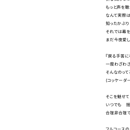
もっと声を聴か
なんて実際
知ったかぶり
それでは幕
まだ今夜愛
『戻る手筈に
一度わ
そんなのって
(コッケーダ
そこを魅せ
いつでも 
合理非合理
フルコース