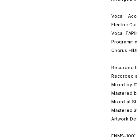
Vocal , A
Electric G
Vocal TAPI
Programmi
Chorus HI
Recorded
Recorded a
Mixed b
Mastered
Mixed at S
Mastered a
Artwork D
FNMS-1001