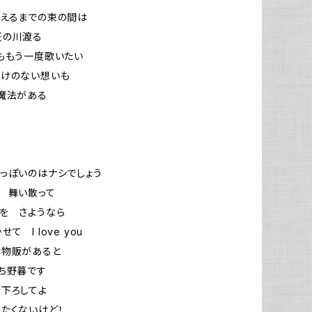
消えるまでの束の間は
天の川渡る
ももう一度歌いたい
分けのない想いも
魔法がある
っぽいのはナシでしょう
 舞い散って
を さようなら
て I love you
は物販があると
ち野暮です
下ろしてよ
たくないけど！