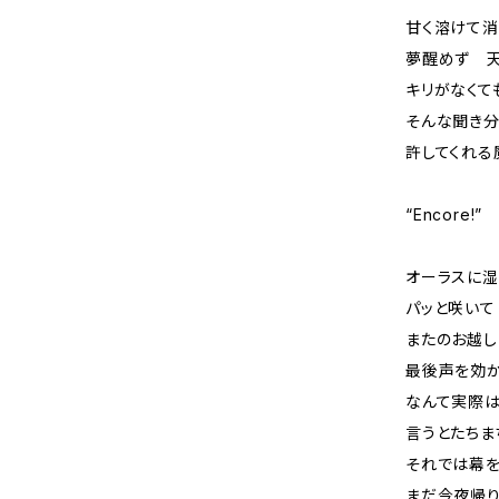
甘く溶けて
夢醒めず 
キリがなくて
そんな聞き
許してくれる
“Encore!”
オーラスに湿
パッと咲いて
またのお越し
最後声を効かせ
なんて実際
言うとたちま
それでは幕を
まだ今夜帰り