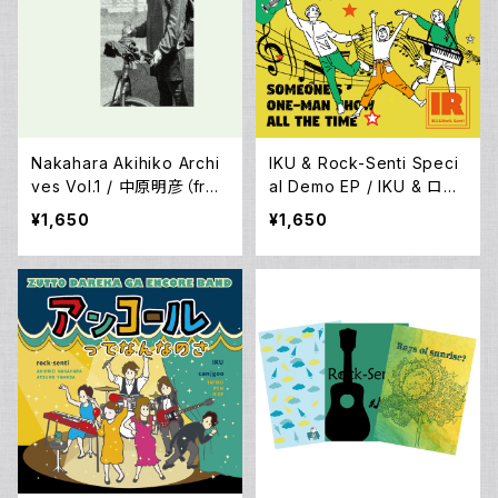
Nakahara Akihiko Archi
IKU & Rock-Senti Speci
ves Vol.1 / 中原明彦（fro
al Demo EP / IKU & ロク
m ロクセンチ）
センチ
¥1,650
¥1,650